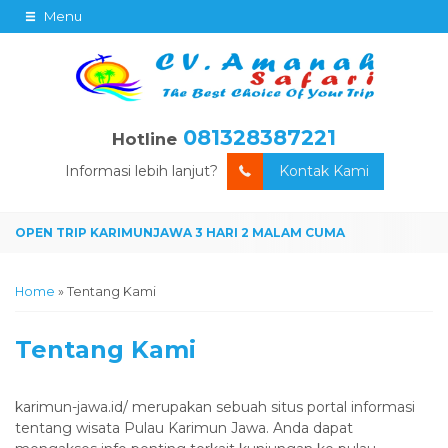
Menu
081328387221
Hotline
Informasi lebih lanjut?
Kontak Kami
Home
»
Tentang Kami
Tentang Kami
karimun-jawa.id/ merupakan sebuah situs portal informasi
tentang wisata Pulau Karimun Jawa. Anda dapat