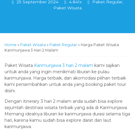
25 September 2024
4.841x
Paket Regular
,
Paket Wisata
Home
»
Paket Wisata
»
Paket Regular
»
Harga Paket Wisata
Karimunjawa 3 Hari 2 Malam
Paket Wisata
Karimunjawa 3 hari 2 malam
kami sajikan
untuk anda yang ingin menikmati liburan ke pulau
karimunjawa. Harga terbaik, dan akomodasi pilihan terbaik
kami persembahkan untuk anda yang booking paket tour
disini.
Dengan itinerary 3 hari 2 malam anda sudah bisa explore
sejumlah destinasi wisata terbaik yang ada di Karimunjawa.
Memang idealnya liburan ke karimunjawa durasi selama tiga
hari, karena kamu sudah bisa explore darat dan laut
karimunjawa.