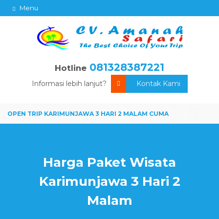
Menu
081328387221
Hotline
Informasi lebih lanjut?
Kontak Kami
Harga Paket Wisata
Karimunjawa 3 Hari 2
Malam