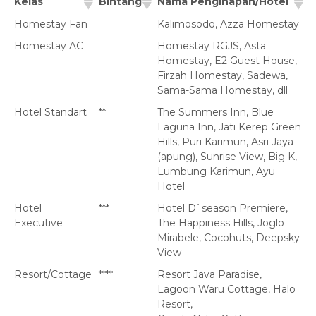
Kelas
Bintang
Nama Penginapan/Hotel
Homestay Fan
Kalimosodo, Azza Homestay
Homestay AC
Homestay RGJS, Asta
Homestay, E2 Guest House,
Firzah Homestay, Sadewa,
Sama-Sama Homestay, dll
Hotel Standart
**
The Summers Inn, Blue
Laguna Inn, Jati Kerep Green
Hills, Puri Karimun, Asri Jaya
(apung), Sunrise View, Big K,
Lumbung Karimun, Ayu
Hotel
Hotel
***
Hotel D`season Premiere,
Executive
The Happiness Hills, Joglo
Mirabele, Cocohuts, Deepsky
View
Resort/Cottage
****
Resort Java Paradise,
Lagoon Waru Cottage, Halo
Resort,