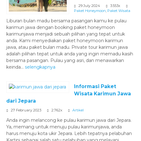
29 July 2024
3.553x
Paket Honeymoon
,
Paket Wisata
Liburan bulan madu bersama pasangan kamu ke pulau
karimun jawa dengan booking paket honeymoon
karimunjawa menjadi sebuah pilihan yang tepat untuk
anda. Kami menyediakan paket honeymoon karimun
jawa, atau paket bulan madu. Private tour karimun jawa
adalah pilihan tepat untuk anda yang ingin memadu kasih
bersama pasangan. Pulau yang asri, dan menawarkan
keinda...
selengkapnya
Informasi Paket
Wisata Karimun Jawa
dari Jepara
27 February 2023
2.762x
Artikel
Anda ingin melancong ke pulau karimun jawa dari Jepara.
Ya, memang untuk menuju pulau karimunjawa, anda
harus menuju kota ukir Jepara. Lebih tepatnya pelabuhan
Kartini sebagai salah satu pelabuhan yang melayani