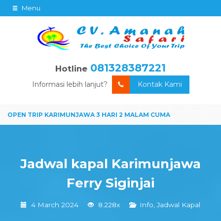
Menu
081328387221
Hotline
Informasi lebih lanjut?
Kontak Kami
Jadwal kapal Karimunjawa
Ferry Siginjai
4 March 2024
8.228x
Info
,
Jadwal Kapal