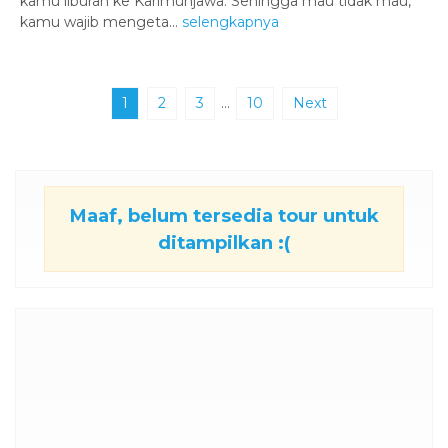
kamu liburan ke Karimunjawa. Sehingga mau tidak mau,
kamu wajib mengeta...
selengkapnya
1
2
3
…
10
Next
Maaf, belum tersedia tour untuk
ditampilkan :(