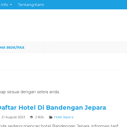
Info
Tentang Kami
gkap sesuai dengan selera anda.
aftar Hotel Di Bandengan Jepara
21 August 2023
2.163x
Hotel Jepara
nda sedang mencari hotel Bandengan Jepara, informasi tarif