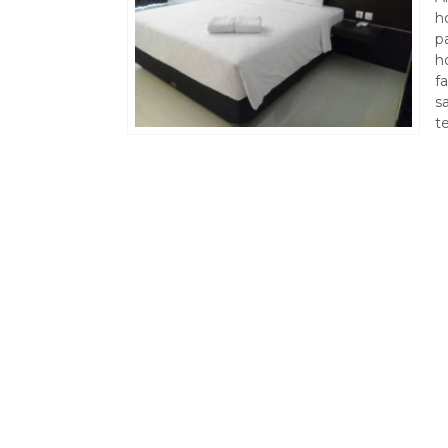
h
p
h
f
s
t