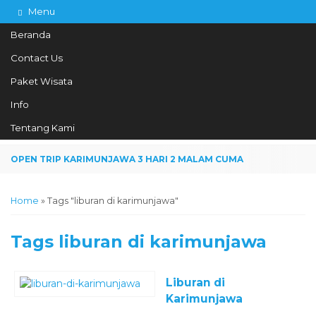
Menu
Beranda
Contact Us
Paket Wisata
081328387221
Hotline
Info
Informasi lebih lanjut?
Kontak Kami
Tentang Kami
Home
»
Tags "liburan di karimunjawa"
Tags
liburan di karimunjawa
Liburan di
Karimunjawa