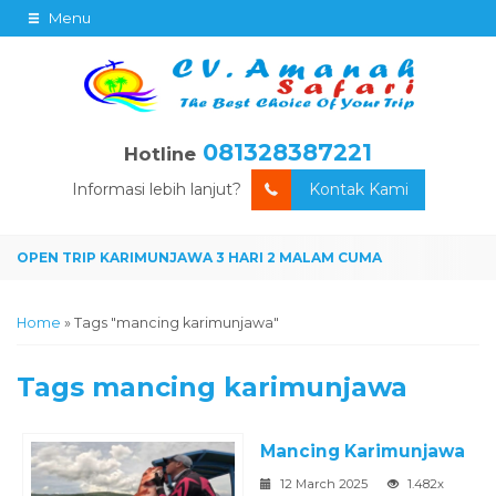
Menu
081328387221
Hotline
Informasi lebih lanjut?
Kontak Kami
Home
»
Tags "mancing karimunjawa"
Tags
mancing karimunjawa
Mancing Karimunjawa
12 March 2025
1.482x