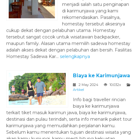
menjadi salah satu penginapan
di karimunjawa yang kami
rekomendasikan. Pasalnya,
homestay tersebut aksesnya
cukup dekat dengan pelabuhan utama. Homestay
tersebut sangat cocok untuk wisatawan backpacker,
maupun family. Alasan utama memilih sadewa homestay
adalah akses dekat dengan pelabuhan dan bersih. Fasilitas
Homestay Sadewa Kar...
selengkapnya
Biaya ke Karimunjawa
2 May 2024
10.032x
Artikel
Info bagi traveller rincian
biaya ke karimunjawa
terkait tiket masuk karimun jawa, biaya ke karimunjawa,
destinasi dan pulau terindah, serta info menarik paket tour
karimunjawa yang memudahkan perjalanan kamu.
Sebelum kamu menentukan tujuan destinasi wisata yang
akan kamu kunjungi, kamu mesti hitung kekuatan