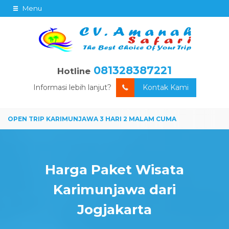
Menu
081328387221
Hotline
Informasi lebih lanjut?
Kontak Kami
Harga Paket Wisata
Karimunjawa dari
Jogjakarta