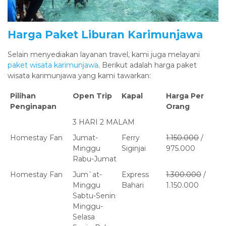
Harga Paket Liburan Karimunjawa
Selain menyediakan layanan travel, kami juga melayani
paket wisata karimunjawa
. Berikut adalah harga paket
wisata karimunjawa yang kami tawarkan:
Pilihan
Open Trip
Kapal
Harga Per
Penginapan
Orang
3 HARI 2 MALAM
Homestay Fan
Jumat-
Ferry
1.150.000
/
Minggu
Siginjai
975.000
Rabu-Jumat
Homestay Fan
Jum`at-
Express
1.300.000
/
Minggu
Bahari
1.150.000
Sabtu-Senin
Minggu-
Selasa