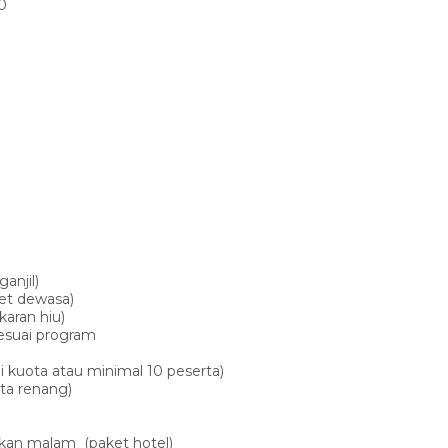
0
ganjil)
ket dewasa)
aran hiu)
sesuai program
 kuota atau minimal 10 peserta)
ta renang)
akan malam (paket hotel)