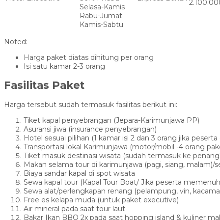
2.100.00
Selasa-Kamis
Rabu-Jumat
Kamis-Sabtu
Noted:
Harga paket diatas dihitung per orang
Isi satu kamar 2-3 orang
Fasilitas Paket
Harga tersebut sudah termasuk fasilitas berikut ini:
Tiket kapal penyebrangan (Jepara-Karimunjawa PP)
Asuransi jiwa (insurance penyebrangan)
Hotel sesuai pilihan (1 kamar isi 2 dan 3 orang jika peserta 
Transportasi lokal Karimunjawa (motor/mobil -4 orang pa
Tiket masuk destinasi wisata (sudah termasuk ke penangk
Makan selama tour di karimunjawa (pagi, siang, malam)/
Biaya sandar kapal di spot wisata
Sewa kapal tour (Kapal Tour Boat/ Jika peserta memenuhi
Sewa alat/perlengkapan renang (pelampung, vin, kacama
Free es kelapa muda (untuk paket executive)
Air mineral pada saat tour laut
Bakar Ikan BBQ 2x pada saat hopping island & kuliner m