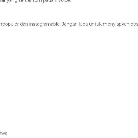
ar yang tercantum pada invoice.
rpopuler dan instagramable. Jangan lupa untuk menyiapkan pose
jawa