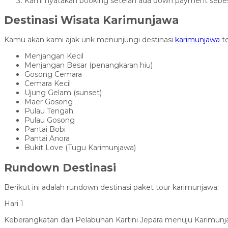
Kami nyatakan booking setelah ada down payment sebes
Destinasi Wisata Karimunjawa
Kamu akan kami ajak unk menunjungi destinasi
karimunjawa
te
Menjangan Kecil
Menjangan Besar (penangkaran hiu)
Gosong Cemara
Cemara Kecil
Ujung Gelam (sunset)
Maer Gosong
Pulau Tengah
Pulau Gosong
Pantai Bobi
Pantai Anora
Bukit Love (Tugu Karimunjawa)
Rundown Destinasi
Berikut ini adalah rundown destinasi paket tour karimunjawa:
Hari 1
Keberangkatan dari Pelabuhan Kartini Jepara menuju Karimun