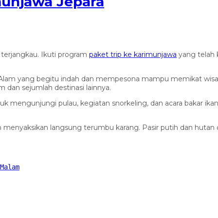
munjawa Jepara
 terjangkau. Ikuti program
paket trip ke karimunjawa
yang telah 
ra. Alam yang begitu indah dan mempesona mampu memikat wisat
m dan sejumlah destinasi lainnya.
uk mengunjungi pulau, kegiatan snorkeling, dan acara bakar ika
enyaksikan langsung terumbu karang. Pasir putih dan hutan c
Malam