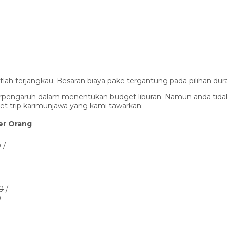
lah terjangkau. Besaran biaya pake tergantung pada pilihan dur
 berpengaruh dalam menentukan budget liburan. Namun anda tida
et trip karimunjawa yang kami tawarkan:
er Orang
0
/
0
/
0