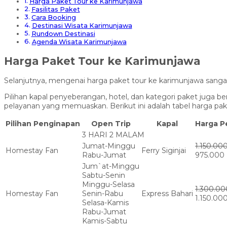
Harga Paket Tour ke Karimunjawa
Fasilitas Paket
Cara Booking
Destinasi Wisata Karimunjawa
Rundown Destinasi
Agenda Wisata Karimunjawa
Harga Paket Tour ke Karimunjawa
Selanjutnya, mengenai harga paket tour ke karimunjawa sangat
Pilihan kapal penyeberangan, hotel, dan kategori paket juga
pelayanan yang memuaskan. Berikut ini adalah tabel harga pak
Pilihan Penginapan
Open Trip
Kapal
Harga P
3 HARI 2 MALAM
Jumat-Minggu
1.150.00
Homestay Fan
Ferry Siginjai
Rabu-Jumat
975.000
Jum`at-Minggu
Sabtu-Senin
Minggu-Selasa
1.300.00
Homestay Fan
Senin-Rabu
Express Bahari
1.150.00
Selasa-Kamis
Rabu-Jumat
Kamis-Sabtu