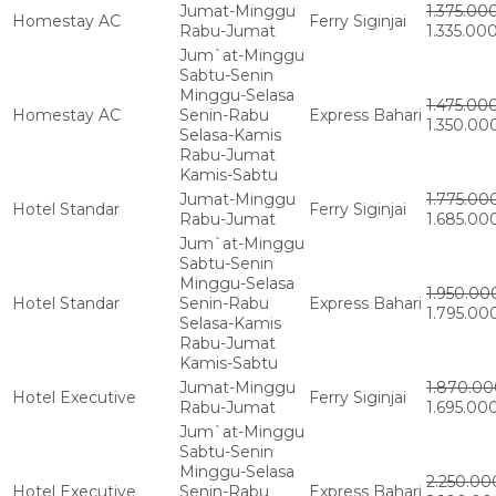
Jumat-Minggu
1.375.00
Homestay AC
Ferry Siginjai
Rabu-Jumat
1.335.00
Jum`at-Minggu
Sabtu-Senin
Minggu-Selasa
1.475.00
Homestay AC
Senin-Rabu
Express Bahari
1.350.00
Selasa-Kamis
Rabu-Jumat
Kamis-Sabtu
Jumat-Minggu
1.775.00
Hotel Standar
Ferry Siginjai
Rabu-Jumat
1.685.00
Jum`at-Minggu
Sabtu-Senin
Minggu-Selasa
1.950.00
Hotel Standar
Senin-Rabu
Express Bahari
1.795.00
Selasa-Kamis
Rabu-Jumat
Kamis-Sabtu
Jumat-Minggu
1.870.0
Hotel Executive
Ferry Siginjai
Rabu-Jumat
1.695.00
Jum`at-Minggu
Sabtu-Senin
Minggu-Selasa
2.250.00
Hotel Executive
Senin-Rabu
Express Bahari