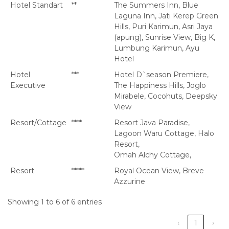
Hotel Standart
**
The Summers Inn, Blue
Laguna Inn, Jati Kerep Green
Hills, Puri Karimun, Asri Jaya
(apung), Sunrise View, Big K,
Lumbung Karimun, Ayu
Hotel
Hotel
***
Hotel D`season Premiere,
Executive
The Happiness Hills, Joglo
Mirabele, Cocohuts, Deepsky
View
Resort/Cottage
****
Resort Java Paradise,
Lagoon Waru Cottage, Halo
Resort,
Omah Alchy Cottage,
Resort
*****
Royal Ocean View, Breve
Azzurine
Showing 1 to 6 of 6 entries
‹
1
›