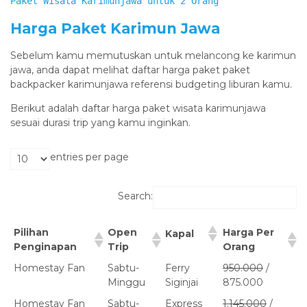
Paket Wisata Karimunjawa untuk 2 Orang
Harga Paket Karimun Jawa
Sebelum kamu memutuskan untuk melancong ke karimun
jawa, anda dapat melihat daftar harga paket paket
backpacker karimunjawa referensi budgeting liburan kamu.
Berikut adalah daftar harga paket wisata karimunjawa
sesuai durasi trip yang kamu inginkan.
entries per page
Search:
Pilihan
Open
Harga Per
Kapal
Penginapan
Trip
Orang
Homestay Fan
Sabtu-
Ferry
950.000
/
Minggu
Siginjai
875.000
Homestay Fan
Sabtu-
Express
1.145.000
/