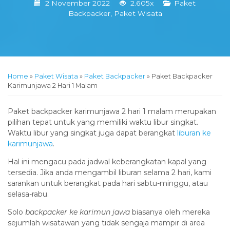
2 November 2022
2.605x
Paket
Backpacker
,
Paket Wisata
Home
»
Paket Wisata
»
Paket Backpacker
»
Paket Backpacker
Karimunjawa 2 Hari 1 Malam
Paket backpacker karimunjawa 2 hari 1 malam merupakan
pilihan tepat untuk yang memiliki waktu libur singkat.
Waktu libur yang singkat juga dapat berangkat
liburan ke
karimunjawa
.
Hal ini mengacu pada jadwal keberangkatan kapal yang
tersedia. Jika anda mengambil liburan selama 2 hari, kami
sarankan untuk berangkat pada hari sabtu-minggu, atau
selasa-rabu.
Solo
backpacker ke karimun jawa
biasanya oleh mereka
sejumlah wisatawan yang tidak sengaja mampir di area