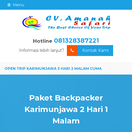
Menu
081328387221
Hotline
Informasi lebih lanjut?
Kontak Kami
Paket Backpacker
Karimunjawa 2 Hari 1
Malam