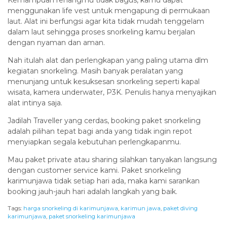
Kemampuan renangmu tidak bagus, kamu dapat
menggunakan life vest untuk mengapung di permukaan
laut. Alat ini berfungsi agar kita tidak mudah tenggelam
dalam laut sehingga proses snorkeling kamu berjalan
dengan nyaman dan aman.
Nah itulah alat dan perlengkapan yang paling utama dlm
kegiatan snorkeling. Masih banyak peralatan yang
menunjang untuk kesuksesan snorkeling seperti kapal
wisata, kamera underwater, P3K. Penulis hanya menyajikan
alat intinya saja.
Jadilah Traveller yang cerdas, booking paket snorkeling
adalah pilihan tepat bagi anda yang tidak ingin repot
menyiapkan segala kebutuhan perlengkapanmu.
Mau paket private atau sharing silahkan tanyakan langsung
dengan customer service kami. Paket snorkeling
karimunjawa tidak setiap hari ada, maka kami sarankan
booking jauh-jauh hari adalah langkah yang baik.
Tags:
harga snorkeling di karimunjawa
,
karimun jawa
,
paket diving
karimunjawa
,
paket snorkeling karimunjawa