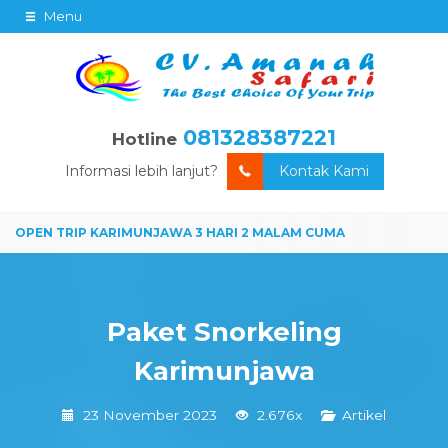
Menu
081328387221
Hotline
Informasi lebih lanjut?
Kontak Kami
Paket Snorkeling
Karimunjawa
23 November 2023
2.676x
Artikel