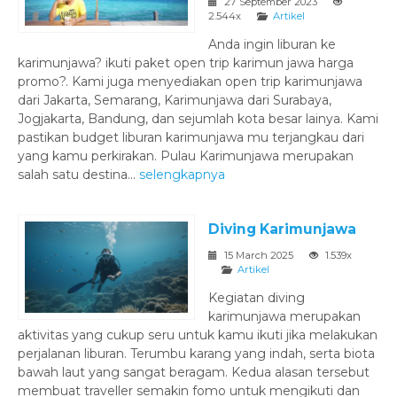
27 September 2023
2.544x
Artikel
Anda ingin liburan ke
karimunjawa? ikuti paket open trip karimun jawa harga
promo?. Kami juga menyediakan open trip karimunjawa
dari Jakarta, Semarang, Karimunjawa dari Surabaya,
Jogjakarta, Bandung, dan sejumlah kota besar lainya. Kami
pastikan budget liburan karimunjawa mu terjangkau dari
yang kamu perkirakan. Pulau Karimunjawa merupakan
salah satu destina...
selengkapnya
Diving Karimunjawa
15 March 2025
1.539x
Artikel
Kegiatan diving
karimunjawa merupakan
aktivitas yang cukup seru untuk kamu ikuti jika melakukan
perjalanan liburan. Terumbu karang yang indah, serta biota
bawah laut yang sangat beragam. Kedua alasan tersebut
membuat traveller semakin fomo untuk mengikuti dan